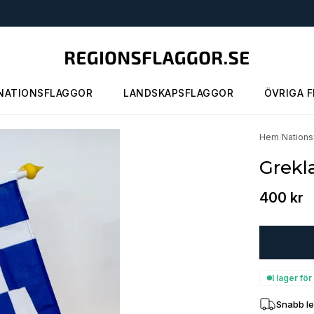
NATIONSFLAGGOR
LANDSKAPSFLAGGOR
ÖVRIGA 
Hem
/
Nations
Grekl
400 kr
I lager f
Snabb l