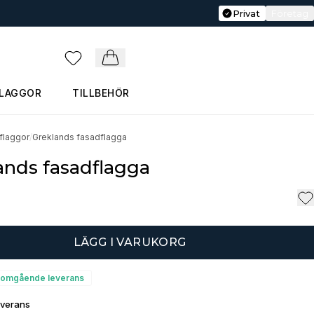
Privat
Företag
Favoriter
Varukorg
FLAGGOR
TILLBEHÖR
flaggor
/
Greklands fasadflagga
ands fasadflagga
LÄGG I VARUKORG
ör omgående leverans
everans