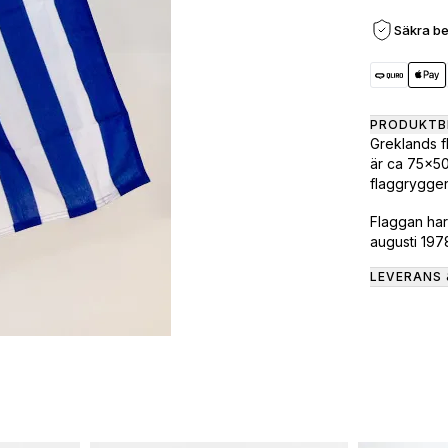
Säkra be
PRODUKTB
Greklands f
är ca 75x50
flaggryggen
Flaggan har 
augusti 197
LEVERANS 