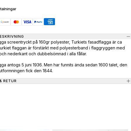
talningar
ESKRIVNING
agga screentryckt på 160gr polyester, Turkiets fasadflagga är ca
rkiet flaggan är förstärkt med polyesterband i flaggryggen med
 och nederkant och dubbelsömnad i alla fållar.
agga antogs 5 juni 1936. Men har funnits ända sedan 1600 talet, den
tformningen fick den 1844.
& RETUR