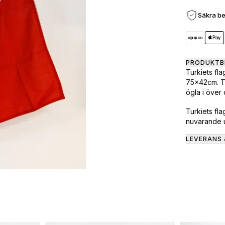
Säkra be
PRODUKTB
Turkiets fl
75x42cm. Tu
ögla i över
Turkiets fl
nuvarande u
LEVERANS 