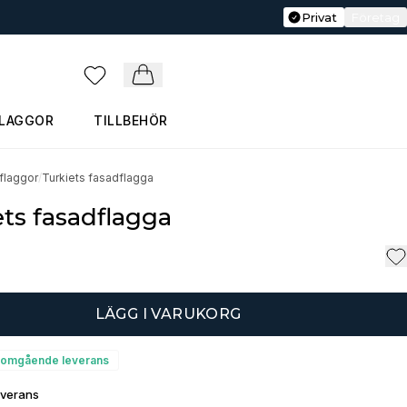
Privat
Företag
Favoriter
Varukorg
FLAGGOR
TILLBEHÖR
flaggor
/
Turkiets fasadflagga
ets fasadflagga
LÄGG I VARUKORG
ör omgående leverans
everans