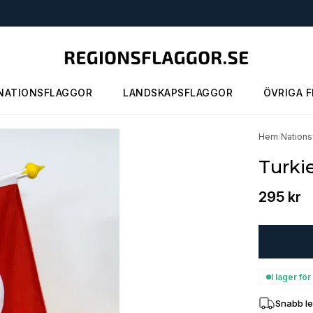
NATIONSFLAGGOR
LANDSKAPSFLAGGOR
ÖVRIGA 
Hem
/
Nations
Turki
295 kr
I lager f
Snabb l